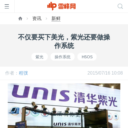
资讯
新鲜
首
不仅要买下美光，紫光还要做操
页
作系统
紫光
操作系统
H5OS
雷
作者：
程弢
2015/07/16 10:08
峰
网
公