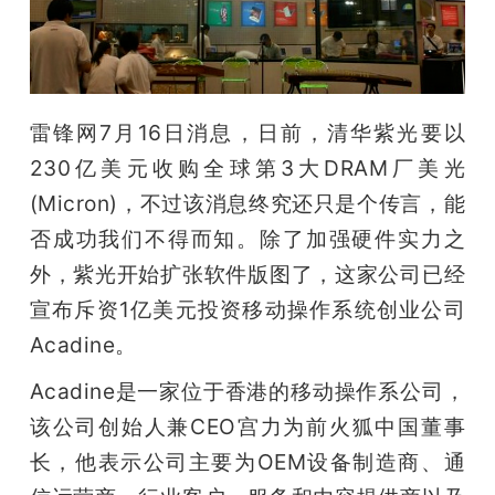
开
课
雷锋网7月16日消息，日前，清华紫光要以
活
230亿美元收购全球第3大DRAM厂美光
(Micron)，不过该消息终究还只是个传言，能
动
否成功我们不得而知。除了加强硬件实力之
中
外，紫光开始扩张软件版图了，这家公司已经
宣布斥资1亿美元投资移动操作系统创业公司
心
Acadine。
Acadine是一家位于香港的移动操作系公司，
GAIR
该公司创始人兼CEO宫力为前火狐中国董事
长，他表示公司主要为OEM设备制造商、通
专