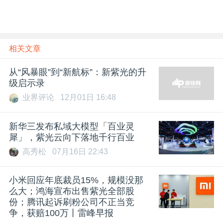
相关文章
从“风暴眼”到“新航标”：新紫光的升
级启示录
业界评论
12月01日 16:48
新华三发布私域大模型「百业灵
犀」，紫光云向下落地千行百业
高秀松
07月16日 22:43
小米回应年底裁员15%，规模没那
么大；鸿海宣布出售紫光全部股
份；腾讯起诉刷粉公司不正当竞
争，获赔100万丨雷峰早报