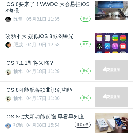
开
iOS 8要来了！WWDC 大会悬挂iOS
8海报
课
陈留
05月31日 11:35
新鲜
改动不大 疑似iOS 8截图曝光
活
肥威
04月19日 12:53
新鲜
动
iOS 7.1.1即将来临？
抽水
04月18日 11:29
中
新鲜
iOS 8可能配备歌曲识别功能
心
抽水
04月17日 11:30
新鲜
GAIR
iOS 8七大新功能前瞻 早看早知道
专
张驰
04月08日 15:54
业界专题