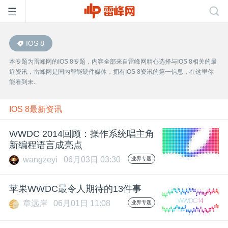
IOS 8
首
本专题为雷峰网的IOS 8专题，内容全部来自雷峰网精心选择与IOS 8相关的最
近资讯，雷峰网是国内智能硬件媒体，拥有IOS 8资讯的第一信息，在这里你
页
能看到未..
雷
IOS 8最新资讯
WWDC 2014回顾：操作系统唱主角
峰
新编程语言成亮点
wangzeyi
06月03日 03:30
业界专题
网
苹果WWDC最令人期待的13件事
公
章远岸
06月01日 11:08
业界专题