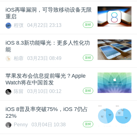
开
iOS再曝漏洞，可导致移动设备无限
重启
课
程弢
04月22日 23:13
新鲜
活
iOS 8.3新功能曝光：更多人性化功
能
动
柏蓉
03月23日 08:49
新鲜
中
苹果发布会信息提前曝光？Apple
Watch将在中国首发
陈留
03月10日 00:12
新鲜
心
iOS 8普及率突破75%，iOS 7仍占
GAIR
22%
Penny
03月04日 10:38
新鲜
专