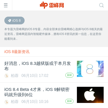
iOS 8
首
本专题为雷峰网的iOS 8专题，内容全部来自雷峰网精心选择与iOS 8相关的最
近资讯，雷峰网是国内智能硬件媒体，拥有iOS 8资讯的第一信息，在这里你
页
能看到未..
雷
iOS 8最新资讯
好消息，iOS 8.3越狱版或于本月发
峰
布
柏蓉
06月10日 17:02
新鲜
网
iOS 8.4 Beta 4才来，iOS 9解锁密
公
码就升级到6位
柏蓉
06月10日 10:16
新鲜