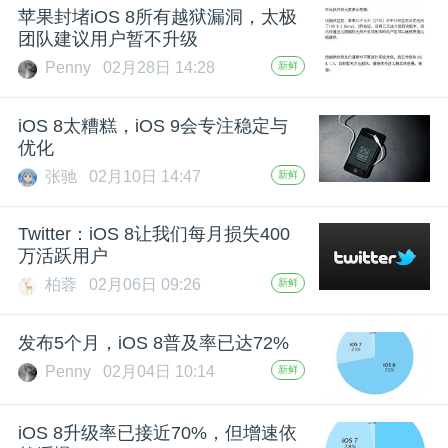
苹果封堵iOS 8所有越狱漏洞，太极
题
团队建议用户暂不升级
Penny
02月28日 14:28
新鲜
爱
iOS 8太糟糕，iOS 9会专注稳定与
优化
搞
张驰
02月10日 14:47
新鲜
机
Twitter：iOS 8让我们每月损失400
万活跃用户
柏蓉
02月06日 09:26
新鲜
发布5个月，iOS 8普及率已达72%
Penny
02月04日 10:14
新鲜
iOS 8升级率已接近70%，但增速依