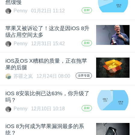
然缓慢
Penny
01月21日 11:12
新鲜
苹果又被诉讼了！这次是因iOS 8升
级占用空间太多
Penny
12月31日 15:42
新鲜
iOS及OS X糟糕的质量，正在拖苹
果的后腿
苏疆之岚
12月24日 08:00
业界专题
iOS 8安装比例已达63%，你升级了
吗？
Penny
12月10日 10:18
新鲜
iOS 8为何成为苹果漏洞最多的系
统？