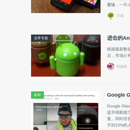
覆辙，一不
天诺
进击的An
业界专题
根据最新数据显
后，市场占
何超骏
Google 
新鲜
Google 
提升续航能力
复，同时语
不到10%的