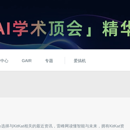
动中心
GAIR
专题
爱搞机
心选择与
KitKat
相关的最近资讯，雷峰网读懂智能与未来，拥有
KitKat
资