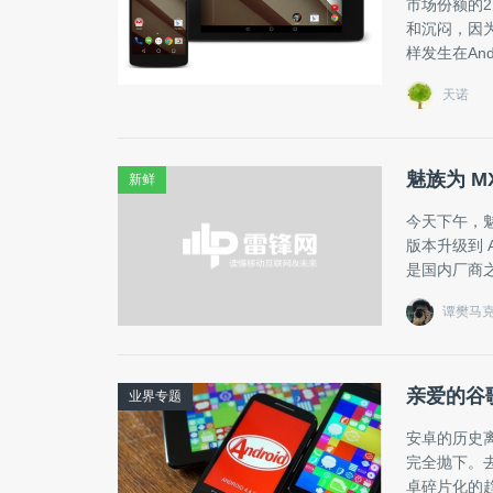
市场份额的
和沉闷，因
样发生在Andr
天诺
魅族为 MX2
新鲜
今天下午，魅族
版本升级到 An
是国内厂商
谭樊马
亲爱的谷
业界专题
安卓的历史
完全抛下。去年
卓碎片化的