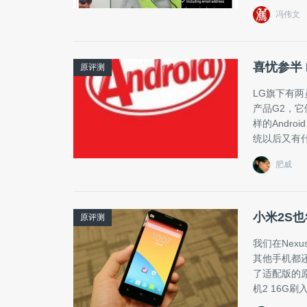
冯伟文
喜忧参半 L
原评测
LG旗下有两
产品G2，它
样的Andro
统以后又有
肥威
小米2S也尝
原评测
我们在Nexu
其他手机都还
了适配版的原生
机2 16G刷入