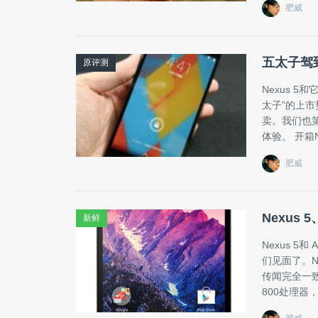
肥威
五太子驾到
原评测
Nexus 5
太子”的上
卖。我们也第
体验。 开箱N
肥威
Nexus 5
新鲜
Nexus 5
们见面了。N
传闻完全一致
800处理器，