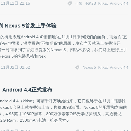
11月11日 22:15
小米
小米2S
KitKat
Android 4.4
 Nexus 5首发上手体验
和它的御用系统Android 4.4“悄悄地”在11月1日来到我们的面前，而这次“五
市势头也很猛，深度贯彻“不搞期货”的思想，发布当天就马上在香港开
一时间拿到了香港行货版的Nexus 5，闲话不多说，我们马上进行上手
exus 5的包装风格和Nex
11月02日 02:52
Nexus 5
KitKat
Android 4.4
、Android 4.4正式发布
和 Android 4.4（kitkat）可谓千呼万唤始出来，它们也终于在11月1日跟我
exus 5会马上就在香港上市，售价3898港币。Nexus 5的配置和之前的
，4.95英寸1080P屏幕，800万像素带OIS光学防抖镜头，高通骁龙
2G Ram，2300mAh电池，机身尺寸6