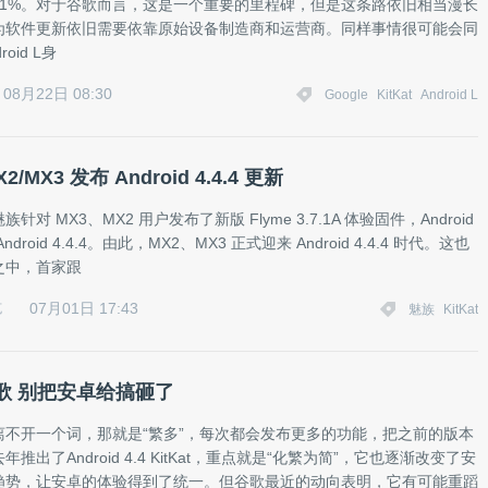
21%。对于谷歌而言，这是一个重要的里程碑，但是这条路依旧相当漫长
为软件更新依旧需要依靠原始设备制造商和运营商。同样事情很可能会同
oid L身
08月22日 08:30
Google
KitKat
Android L
/MX3 发布 Android 4.4.4 更新
针对 MX3、MX2 用户发布了新版 Flyme 3.7.1A 体验固件，Android
droid 4.4.4。由此，MX2、MX3 正式迎来 Android 4.4.4 时代。这也
之中，首家跟
07月01日 17:43
克
魅族
KitKat
歌 别把安卓给搞砸了
离不开一个词，那就是“繁多”，每次都会发布更多的功能，把之前的版本
推出了Android 4.4 KitKat，重点就是“化繁为简”，它也逐渐改变了安
趋势，让安卓的体验得到了统一。但谷歌最近的动向表明，它有可能重蹈