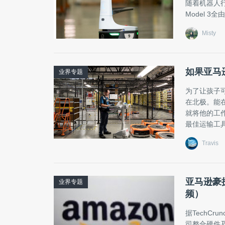
随着机器人
Model 
Misty
如果亚马
业界专题
为了让孩子
在北极。能
就将他的工作
最佳运输工
Travis
亚马逊豪掷
业界专题
频）
据TechCr
司整合硬件