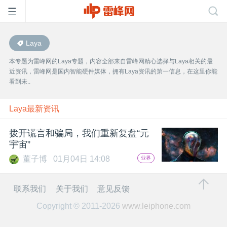
Laya
首
本专题为雷峰网的Laya专题，内容全部来自雷峰网精心选择与Laya相关的最
近资讯，雷峰网是国内智能硬件媒体，拥有Laya资讯的第一信息，在这里你能
页
看到未..
雷
Laya最新资讯
拨开谎言和骗局，我们重新复盘“元
峰
宇宙”
董子博
01月04日 14:08
业界
网
联系我们
关于我们
意见反馈
公
Copyright © 2011-2026
www.leiphone.com