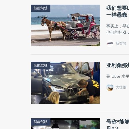
我们想要
智能驾驶
一样愚蠢
事实上，早
他们的把戏
新智驾
亚利桑那
智能驾驶
是 Uber
大壮旅
号称“能
智能驾驶
见”？