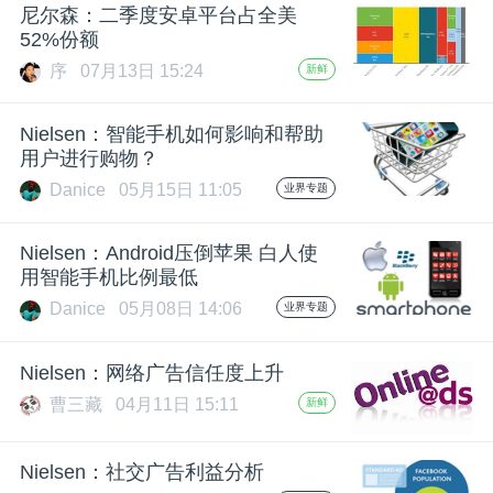
开
尼尔森：二季度安卓平台占全美
52%份额
课
序
07月13日 15:24
新鲜
Nielsen：智能手机如何影响和帮助
活
用户进行购物？
Danice
05月15日 11:05
业界专题
动
Nielsen：Android压倒苹果 白人使
中
用智能手机比例最低
Danice
05月08日 14:06
业界专题
心
Nielsen：网络广告信任度上升
GAIR
曹三藏
04月11日 15:11
新鲜
专
Nielsen：社交广告利益分析