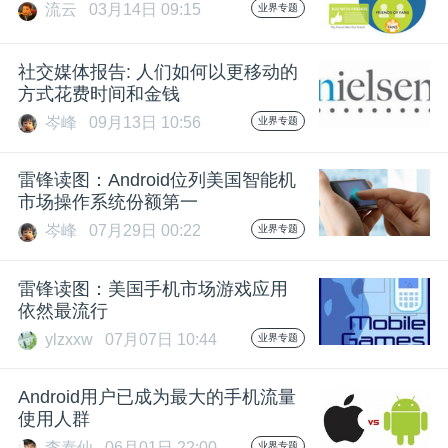
流云
03月14日 09:15
业界专题
题
社交媒体报告: 人们如何以更移动的
方式花费时间和金钱
爱
岑峰
09月13日 10:56
业界专题
搞
雷锋读图：Android位列美国智能机
市场操作系统份额第一
机
岑峰
07月29日 00:22
业界专题
雷锋读图：美国手机市场游戏应用
依然最流行
ylzxxw
07月07日 10:44
业界专题
Android用户已成为最大的手机流量
使用人群
李泰仙
06月01日 22:00
业界专题