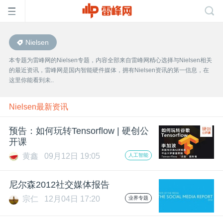
Nielsen
首
本专题为雷峰网的Nielsen专题，内容全部来自雷峰网精心选择与Nielsen相关
的最近资讯，雷峰网是国内智能硬件媒体，拥有Nielsen资讯的第一信息，在
页
这里你能看到未..
雷
Nielsen最新资讯
预告：如何玩转Tensorflow | 硬创公
峰
开课
黄鑫
09月12日 19:05
人工智能
网
尼尔森2012社交媒体报告
公
宗仁
12月04日 17:20
业界专题