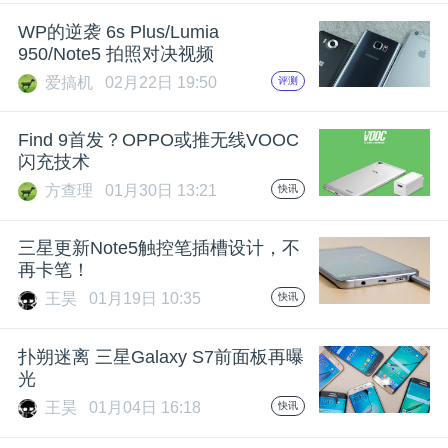
开
WP的逆袭 6s Plus/Lumia
950/Note5 拍照对决视频
课
爱搞机
02月22日 19:50
评测
活
Find 9首发？OPPO或推无线VOOC
闪充技术
动
方查理
01月30日 13:21
快讯
中
三星更新Note5触控笔插槽设计，不
再卡笔！
王昊
01月19日 10:35
快讯
心
扑朔迷离 三星Galaxy S7前面板再曝
GAIR
光
王昊
01月04日 16:18
快讯
专