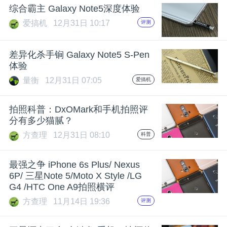
综合霸主 Galaxy Note5深度体验
题
爱搞机
12月31日 10:17
评测
爱
差异化杀手锏 Galaxy Note5 S-Pen
体验
搞
量衡
12月31日 07:05
爱搞机
机
拍照科普：DxOMark和手机拍照评
分有多少猫腻？
方查理
12月31日 08:10
科普
最强之争 iPhone 6s Plus/ Nexus
6P/ 三星Note 5/Moto X Style /LG
G4 /HTC One A9拍照横评
方查理
11月14日 19:36
评测