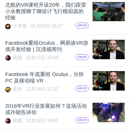
北航的VR课程开设20年，我们跟雷
题
小永教授聊了聊设计飞行模拟器的
经验
小芹菜
01月03日 18:27
AR/VR
爱
Facebook重组Oculus，网易谈VR游
搞
戏开发经验 | 沉浸感周刊
田苗
12月17日 15:44
AR/VR
机
Facebook 年底重组 Oculus，分拆
PC 及移动端 VR
奕欣
12月14日 11:37
AR/VR
2016年VR行业发展如何？这场活动
或许能告诉你
田苗
12月12日 16:42
AR/VR