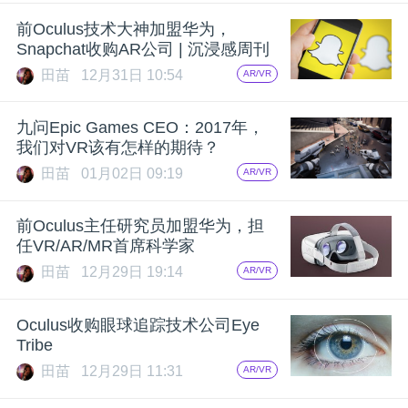
开
前Oculus技术大神加盟华为，
Snapchat收购AR公司 | 沉浸感周刊
课
田苗
12月31日 10:54
AR/VR
活
九问Epic Games CEO：2017年，
我们对VR该有怎样的期待？
动
田苗
01月02日 09:19
AR/VR
中
前Oculus主任研究员加盟华为，担
任VR/AR/MR首席科学家
田苗
12月29日 19:14
AR/VR
心
Oculus收购眼球追踪技术公司Eye
GAIR
Tribe
田苗
12月29日 11:31
AR/VR
专