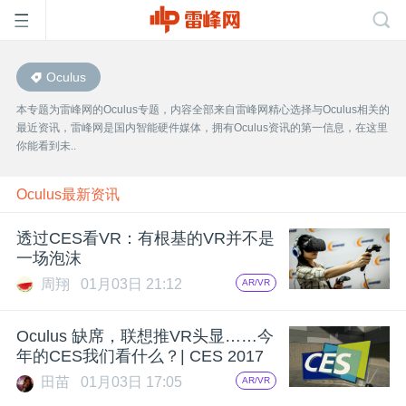
Oculus
首
本专题为雷峰网的Oculus专题，内容全部来自雷峰网精心选择与Oculus相关的
最近资讯，雷峰网是国内智能硬件媒体，拥有Oculus资讯的第一信息，在这里
页
你能看到未..
雷
Oculus最新资讯
透过CES看VR：有根基的VR并不是
峰
一场泡沫
周翔
01月03日 21:12
AR/VR
网
Oculus 缺席，联想推VR头显……今
公
年的CES我们看什么？| CES 2017
田苗
01月03日 17:05
AR/VR