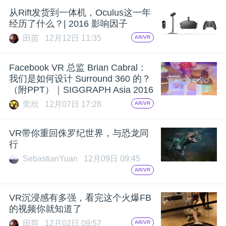
从Rift发货到一体机，Oculus这一年
经历了什么？| 2016 影响因子
田苗
12月12日 11:35
AR/VR
Facebook VR 总监 Brian Cabral：
我们是如何设计 Surround 360 的？
（附PPT）｜SIGGRAPH Asia 2016
奕欣
12月07日 17:28
AR/VR
VR带你重回侏罗纪世界，与恐龙同
行
SebastianYuan
12月09日 09:45
AR/VR
VR沉浸感有多强，看完这个火爆FB
的视频你就知道了
田苗
12月02日 09:57
AR/VR