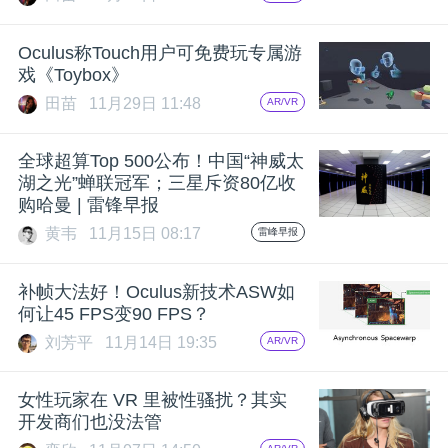
Oculus称Touch用户可免费玩专属游
戏《Toybox》
田苗
11月29日 11:48
AR/VR
全球超算Top 500公布！中国“神威太
湖之光”蝉联冠军；三星斥资80亿收
购哈曼 | 雷锋早报
黄韦
11月15日 08:17
雷峰早报
补帧大法好！Oculus新技术ASW如
何让45 FPS变90 FPS？
刘芳平
11月14日 19:35
AR/VR
女性玩家在 VR 里被性骚扰？其实
开发商们也没法管