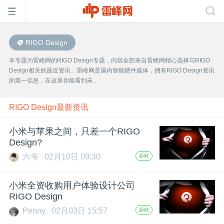
RIGO Design
首
本专题为雷峰网的RIGO Design专题，内容全部来自雷峰网精心选择与RIGO
Design相关的最近资讯，雷峰网是国内智能硬件媒体，拥有RIGO Design资讯
页
的第一信息，在这里你能看到未..
雷
RIGO Design最新资讯
小米与苹果之间，只差一个RIGO
峰
Design?
六爷
02月10日 09:30
新鲜
网
小米全资收购用户体验设计公司
公
RIGO Design
Penny
02月03日 15:57
新鲜