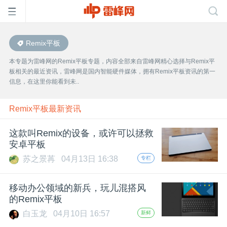
Remix平板
首
本专题为雷峰网的Remix平板专题，内容全部来自雷峰网精心选择与Remix平
板相关的最近资讯，雷峰网是国内智能硬件媒体，拥有Remix平板资讯的第一
页
信息，在这里你能看到未..
雷
Remix平板最新资讯
这款叫Remix的设备，或许可以拯救
峰
安卓平板
苏之景苒
04月13日 16:38
专栏
网
移动办公领域的新兵，玩儿混搭风
公
的Remix平板
白玉龙
04月10日 16:57
新鲜