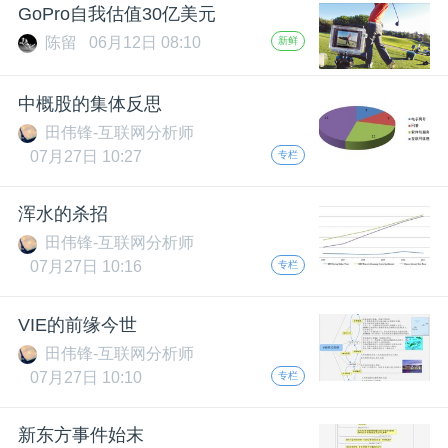
开
GoPro自我估值30亿美元
陈留
06月12日 08:10
新鲜
课
中概股的集体反思
活
田伟锋-互联网分析师
07月27日 10:27
专栏
动
浑水的杀招
中
田伟锋-互联网分析师
07月27日 10:16
专栏
心
VIE的前缘今世
田伟锋-互联网分析师
GAIR
07月27日 10:10
专栏
专
新东方事件始末