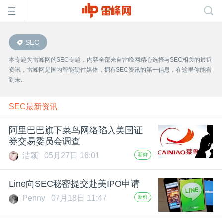
SEC
首
本专题为雷峰网的SEC专题，内容全部来自雷峰网精心选择与SEC相关的最近
资讯，雷峰网是国内智能硬件媒体，拥有SEC资讯的第一信息，在这里你能看
页
到未..
雷
SEC最新资讯
阿里巴巴旗下菜鸟网络陷入美国证
峰
券交易委员会调查
洁颖
05月27日 16:01
新鲜
网
Line向SEC秘密提交赴美IPO申请
公
Penny
07月18日 11:47
新鲜