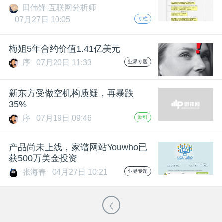
田伟锋-互联网分析师
题
07月27日 10:05
专栏
爱
梅姐5年合约价值1.41亿美元
序
07月20日 11:33
业界专题
搞
新东方受做空机构质疑，再暴跌
35%
机
序
07月19日 09:46
新鲜
产品尚未上线，家谱网站Youwho已
获500万美金投资
张海春
04月27日 10:21
业界专题