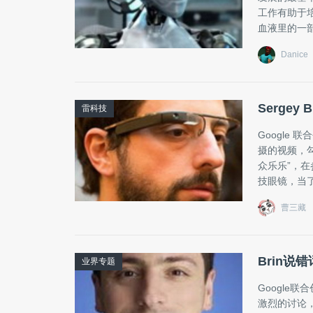
工作有助于培
血液里的一部分
Danice
Sergey 
雷科技
Google 联
摄的视频，勾
众乐乐”，在
技眼镜，当了
曹三藏
Brin说
业界专题
Google
激烈的讨论，今