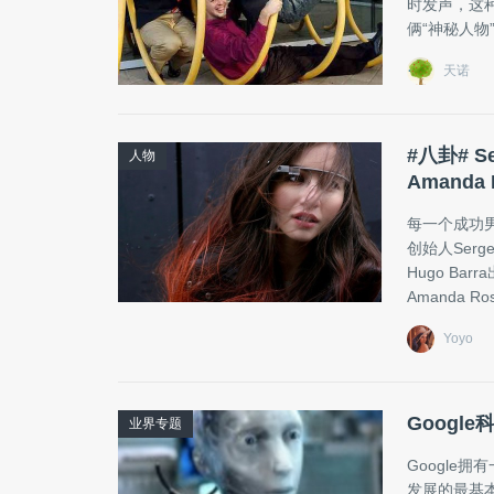
时发声，这种
俩“神秘人
天诺
#八卦# Se
人物
Amanda
每一个成功男
创始人Serg
Hugo Ba
Amanda Ro
Yoyo
Googl
业界专题
Google
发展的最基