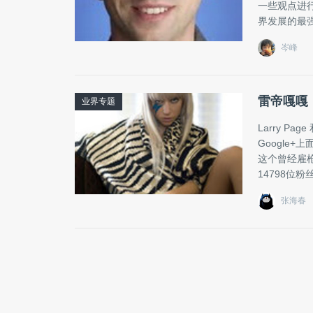
一些观点进
界发展的最
岑峰
雷帝嘎嘎：
业界专题
Larry Pa
Google
这个曾经雇枪手
14798位粉丝
张海春