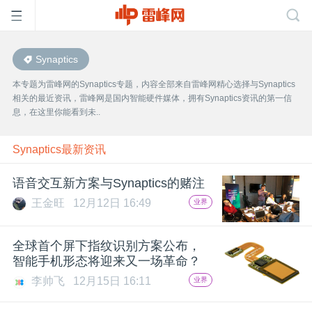
Synaptics
首
本专题为雷峰网的Synaptics专题，内容全部来自雷峰网精心选择与Synaptics
相关的最近资讯，雷峰网是国内智能硬件媒体，拥有Synaptics资讯的第一信
页
息，在这里你能看到未..
雷
Synaptics最新资讯
语音交互新方案与Synaptics的赌注
峰
王金旺
12月12日 16:49
业界
网
全球首个屏下指纹识别方案公布，
智能手机形态将迎来又一场革命？
公
李帅飞
12月15日 16:11
业界