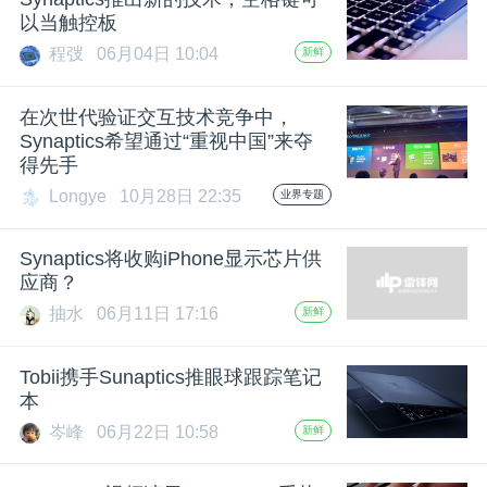
以当触控板
题
程弢
06月04日 10:04
新鲜
爱
在次世代验证交互技术竞争中，
Synaptics希望通过“重视中国”来夺
得先手
搞
Longye
10月28日 22:35
业界专题
机
Synaptics将收购iPhone显示芯片供
应商？
抽水
06月11日 17:16
新鲜
Tobii携手Sunaptics推眼球跟踪笔记
本
岑峰
06月22日 10:58
新鲜