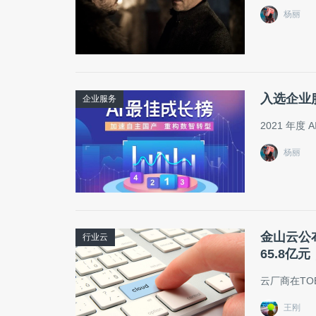
杨丽
入选企业
企业服务
2021 年度
杨丽
金山云公布
行业云
65.8亿
云厂商在TO
王刚