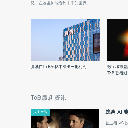
息，在这里你能看到未来的世界。
腾讯在To B丛林中磨出一把利刃
数字城市鏖
ToB 强者
ToB最新资讯
逃离 A
人工智能
创业者 VS