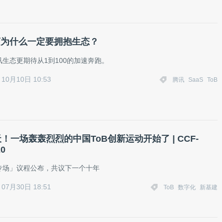
厂商为什么一定要拥抱生态？
生态更期待从1到100的加速奔跑。
10月10日 10:53
腾讯
SaaS
ToB
！​一场轰轰烈烈的中国ToB创新运动开始了 | CCF-
20
务专场」议程公布，共议下一个十年
07月30日 18:51
ToB
数字化
新基建