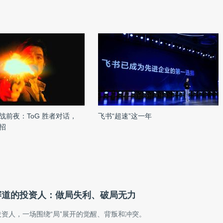
战前夜：ToG 胜者对话，
飞书“超速”这一年
过招
I 赛道的投资人：做局失利、破局无力
 投资人，一场围绕“局”展开的觉醒、背叛和冲突。