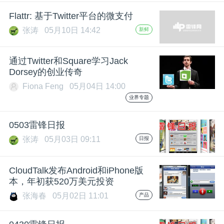
开
Flattr: 基于Twitter平台的微支付
张涛
05月10日 14:42
新鲜
课
通过Twitter和Square学习Jack
活
Dorsey的创业传奇
Fiona Feng
05月04日 14:00
动
业界专题
中
0503雷锋日报
张涛
05月03日 09:11
日报
心
CloudTalk发布Android和iPhone版
本，年初获520万美元投资
GAIR
张海春
05月02日 11:01
产品
专