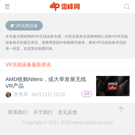
VR无线设备
首
本专题为雷峰网的VR无线设备专题，内容全部来自雷峰网精心选择与VR无线
设备相关的最近资讯，雷峰网是国内智能硬件媒体，拥有VR无线设备资讯的
页
第一信息，在这里你能看到未..
雷
VR无线设备最新资讯
AMD收购Nitero，或大举发展无线
峰
VR产品
李秀琴
04月11日 10:22
业界
网
联系我们
关于我们
意见反馈
公
Copyright © 2011-2026
www.leiphone.com