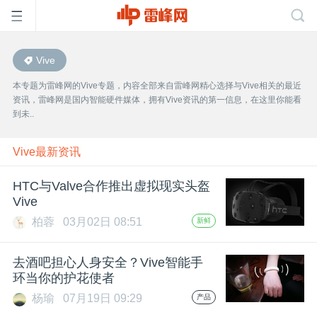
Vive
首
本专题为雷峰网的Vive专题，内容全部来自雷峰网精心选择与Vive相关的最近
资讯，雷峰网是国内智能硬件媒体，拥有Vive资讯的第一信息，在这里你能看
页
到未..
雷
Vive最新资讯
HTC与Valve合作推出虚拟现实头盔
峰
Vive
柏蓉
03月02日 08:51
新鲜
网
去酒吧担心人身安全？Vive智能手
公
环当你的护花使者
杨瑜
07月19日 09:29
产品