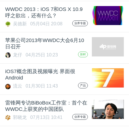
开
WWDC 2013：iOS 7和OS X 10.9
呼之欲出，还有什么？
课
吴德新
05月04日 20:08
业界专题
活
苹果公司2013年WWDC大会6月10
日召开
动
龙仔
04月25日 10:23
新鲜
中
iOS7概念图及视频曝光 界面很
Android
流云
01月30日 11:43
产品
心
雷锋网专访BiBoBox工作室：首个在
GAIR
WWDC上获奖的中国团队
郭晓龙
07月13日 10:41
业界专题
专