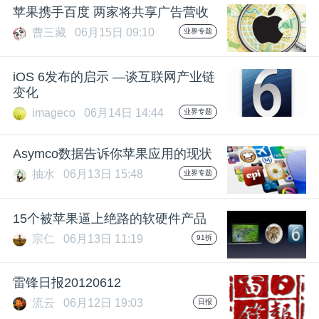
苹果携手百度 两家将共享广告营收
题
曹三藏
06月15日 09:10
业界专题
爱
iOS 6发布的启示 —谈互联网产业链
变化
搞
imageco
06月14日 14:44
业界专题
机
Asymco数据告诉你苹果应用的现状
抽水
06月13日 15:48
业界专题
15个被苹果逼上绝路的软硬件产品
宗仁
06月13日 11:19
91拆
雷锋日报20120612
流云
06月12日 19:03
日报