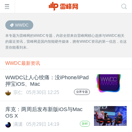
WWDC
首
本专题为雷峰网的WWDC专题，内容全部来自雷峰网精心选择与WWDC相关
的最近资讯，雷峰网是国内智能硬件媒体，拥有WWDC资讯的第一信息，在这
页
里你能看到未..
雷
WWDC最新资讯
WWDC让人心绞痛：没iPhone/iPad
峰
押宝iOS、Mac
宗仁
05月30日 12:25
业界专题
网
库克：两周后发布新版iOS与Mac
公
OS X
满潇
05月29日 14:19
新鲜