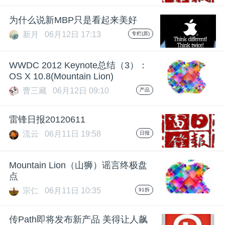
为什么说新MBP只是看起来美好
新月
06月12日 17:13
专栏(原)
WWDC 2012 Keynote总结（3）：
OS X 10.8(Mountain Lion)
曹三藏
06月12日 09:10
产品
雷锋日报20120611
流云
06月11日 19:58
日报
Mountain Lion（山狮）谣言终极盘
点
宗仁
06月11日 10:35
91拆
传Path即将发布新产品 美得让人飙