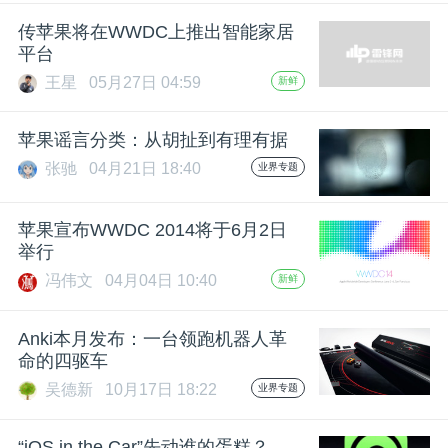
开
传苹果将在WWDC上推出智能家居
平台
课
王星
05月27日 04:59
新鲜
活
苹果谣言分类：从胡扯到有理有据
张驰
04月21日 18:40
业界专题
动
苹果宣布WWDC 2014将于6月2日
中
举行
冯伟文
04月04日 10:40
新鲜
心
Anki本月发布：一台领跑机器人革
命的四驱车
GAIR
吴德新
10月17日 18:22
业界专题
专
“iOS in the Car”先动谁的蛋糕？