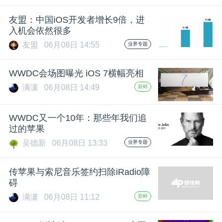
友盟：中国iOS开发者增长9倍，进
入机会依然很多
友盟
06月08日 14:55
业界专题
WWDC会场图曝光 iOS 7横幅亮相
满潇
06月08日 14:49
新鲜
WWDC又一个10年：那些年我们追
过的苹果
吴德新
06月08日 13:33
业界专题
传苹果与索尼音乐签约扫除iRadio障
碍
满潇
06月08日 11:12
新鲜