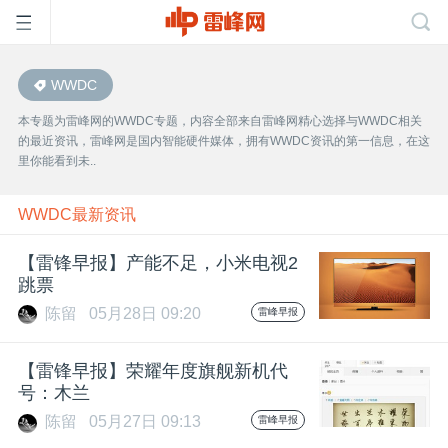
WWDC
首
本专题为雷峰网的WWDC专题，内容全部来自雷峰网精心选择与WWDC相关
的最近资讯，雷峰网是国内智能硬件媒体，拥有WWDC资讯的第一信息，在这
页
里你能看到未..
雷
WWDC最新资讯
【雷锋早报】产能不足，小米电视2
峰
跳票
陈留
05月28日 09:20
雷峰早报
网
【雷锋早报】荣耀年度旗舰新机代
公
号：木兰
陈留
05月27日 09:13
雷峰早报