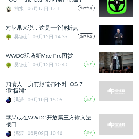
抽水
06月13日 13:11
业界专题
题
对苹果来说，这是一个转折点
爱
吴德新
06月12日 14:35
业界专题
搞
WWDC现场新Mac Pro图赏
吴德新
06月12日 10:40
新鲜
机
知情人：所有报道都不对 iOS 7
很“极端”
满潇
06月10日 15:05
新鲜
苹果或在WWDC开放第三方输入法
接口
满潇
06月09日 10:46
新鲜