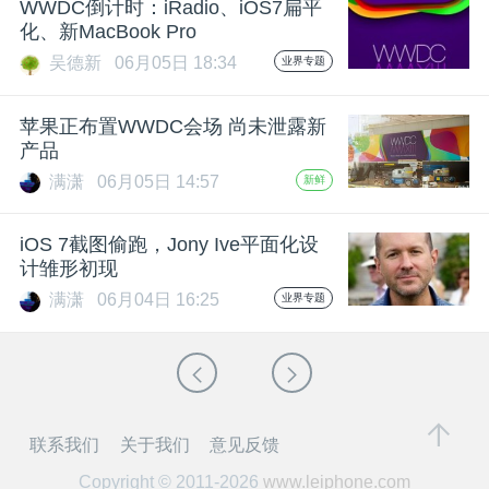
WWDC倒计时：iRadio、iOS7扁平
化、新MacBook Pro
吴德新
06月05日 18:34
业界专题
苹果正布置WWDC会场 尚未泄露新
产品
满潇
06月05日 14:57
新鲜
iOS 7截图偷跑，Jony Ive平面化设
计雏形初现
满潇
06月04日 16:25
业界专题
联系我们
关于我们
意见反馈
Copyright © 2011-2026
www.leiphone.com