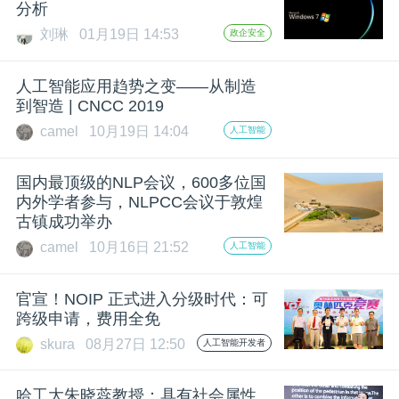
分析
刘琳
01月19日 14:53
政企安全
人工智能应用趋势之变——从制造
到智造 | CNCC 2019
camel
10月19日 14:04
人工智能
国内最顶级的NLP会议，600多位国
内外学者参与，NLPCC会议于敦煌
古镇成功举办
camel
10月16日 21:52
人工智能
官宣！NOIP 正式进入分级时代：可
跨级申请，费用全免
skura
08月27日 12:50
人工智能开发者
哈工大朱晓蕊教授：具有社会属性