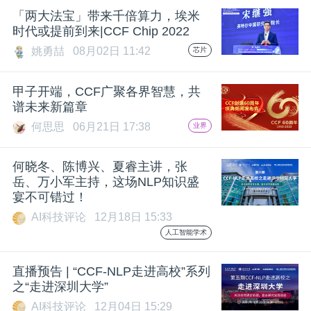
「两大法宝」带来千倍算力，埃米
题
时代或提前到来|CCF Chip 2022
姚勇喆
08月02日 11:42
芯片
爱
甲子开端，CCF广聚各界智慧，共
谱未来新篇章
搞
何思思
06月21日 17:38
业界
机
何晓冬、陈博兴、夏睿主讲，张
岳、万小军主持，这场NLP知识盛
宴不可错过！
AI科技评论
12月18日 15:33
人工智能学术
直播预告 | “CCF-NLP走进高校”系列
之“走进深圳大学”
AI科技评论
12月04日 15:29