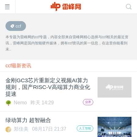
ccf
首
本专题为雷峰网的ccf专题，内容全部来自雷峰网精心选择与ccf相关的最近资
讯，雷峰网是国内智能硬件媒体，拥有ccf资讯的第一信息，在这里你能看到
页
未..
雷
ccf最新资讯
金刚GC3芯片重新定义视频AI算力
峰
规则，国产RISC-V高端算力商业化
提速
网
Nemo
昨天 14:29
业界
公
绿动算力 超智融合
郑佳美
08月17日 21:37
人工智能