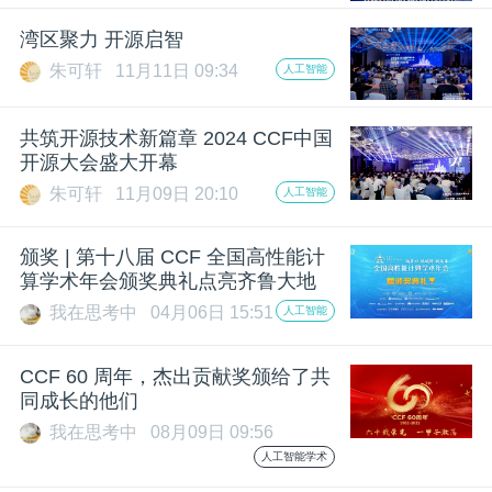
开
湾区聚力 开源启智
课
朱可轩
11月11日 09:34
人工智能
活
共筑开源技术新篇章 2024 CCF中国
开源大会盛大开幕
朱可轩
11月09日 20:10
人工智能
动
颁奖 | 第十八届 CCF 全国高性能计
中
算学术年会颁奖典礼点亮齐鲁大地
我在思考中
04月06日 15:51
人工智能
心
CCF 60 周年，杰出贡献奖颁给了共
GAIR
同成长的他们
我在思考中
08月09日 09:56
人工智能学术
专