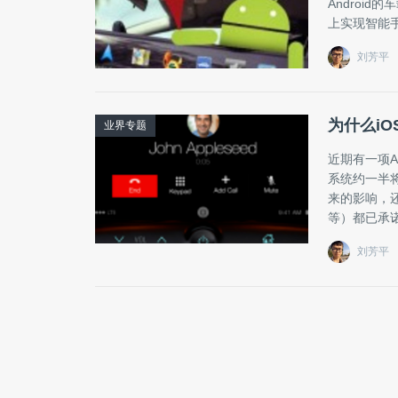
Androi
上实现智能
刘芳平
为什么i
业界专题
近期有一项A
系统约一半将支
来的影响，
等）都已承诺
刘芳平