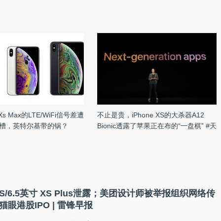
s/Xs Max的LTE/WiFi信号差遭
不止是贵，iPhone XS的大杀器A12
槽，英特尔基带的锅？
Bionic透露了苹果正在布的“一盘棋” #天
猫首发
e XS/6.5英寸 XS Plus泄露；美团设计师被举报组织网络传
猫眼港股IPO | 雷锋早报