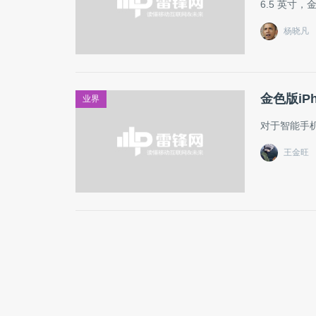
6.5 英寸，金
杨晓凡
金色版iP
业界
对于智能手
王金旺