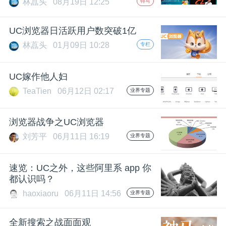
林藠头
08月19日 12:25
特写
题
UC浏览器日活跃用户数突破1亿
林藠头
01月09日 10:28
专栏
爱
UC嫁作他人妇
搞
TeaTien
06月12日 02:17
业界专题
机
浏览器战争之UC浏览器
刘芳平
06月11日 16:19
业界专题
速览：UC之外，这些阿里系 app 你
都认识吗？
haoxiaoru
06月11日 14:56
业界专题
全新搜索之战面面观