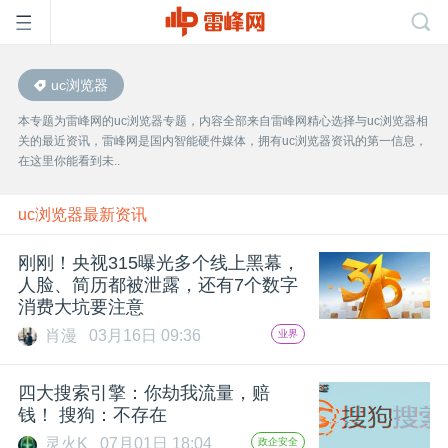
uc浏览器
首
本专题为雷峰网的uc浏览器专题，内容全部来自雷峰网精心选择与uc浏览器相
关的最近资讯，雷峰网是国内智能硬件媒体，拥有uc浏览器资讯的第一信息，
页
在这里你能看到未..
雷
uc浏览器最新资讯
刚刚！央视315曝光多个线上黑幕，
峰
人脸、简历都被泄露，还有7个数字
消费大坑要注意
网
肖漫
03月16日 09:36
业界
公
四大搜索引擎：你劫我流量，赔
钱！ 搜狗：不存在
灵火K
07月01日 18:04
政企安全