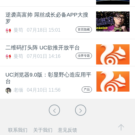
逆袭高富帅 屌丝成长必备APP大搜
罗
曼苟
07月18日 15:01
首页隐藏
二维码打头阵 UC欲推开放平台
曼苟
07月01日 14:16
业界专题
UC浏览器9.0版：彰显野心造应用平
台
老缅
04月10日 11:56
产品
联系我们
关于我们
意见反馈