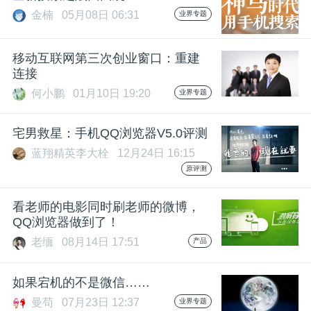
金楠
05月08日 06:31
业界专题
移动互联网第三次创业窗口：重建
连接
何小鹏
01月10日 19:20
业界专题
宅男救星：手机QQ浏览器V5.0评测
蓝翔精英李大栓
12月24日 16:15
原评测
看老师的电影同时刷老师的微博，
QQ浏览器做到了！
老缅
08月14日 17:51
产品
如果宕机的不是微信……
曼苟
07月23日 12:37
业界专题