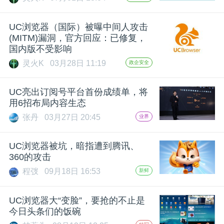
开
UC浏览器（国际）被曝中间人攻击
课
(MITM)漏洞，官方回应：已修复，
国内版不受影响
活
灵火K
03月28日 11:19
政企安全
动
UC亮出订阅号平台首份成绩单，将
用6招布局内容生态
张丹
03月27日 20:45
业界
中
UC浏览器被坑，暗指遭到腾讯、
心
360的攻击
程弢
09月18日 16:53
新鲜
GAIR
UC浏览器大“变脸”，要抢的不止是
今日头条们的饭碗
专