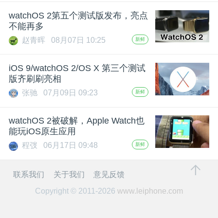
开
watchOS 2第五个测试版发布，亮点
不能再多
课
赵青晖
08月07日 10:25
新鲜
活
iOS 9/watchOS 2/OS X 第三个测试
版齐刷刷亮相
动
张驰
07月09日 09:23
新鲜
中
watchOS 2被破解，Apple Watch也
能玩iOS原生应用
程弢
06月17日 09:48
新鲜
心
联系我们
关于我们
意见反馈
GAIR
Copyright © 2011-2026
www.leiphone.com
专