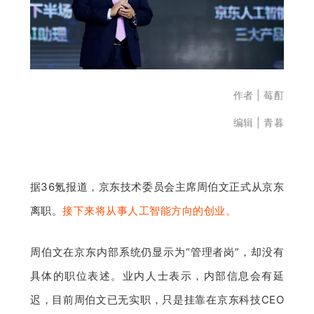
开
课
活
作者 | 莓酊
编辑 | 青暮
动
中
据36氪报道，京东技术委员会主席周伯文正式从京东
离职。
接下来将从事人工智能方向的创业。
心
周伯文在京东内部系统仍显示为“管理者岗”，却没有
GAIR
具体的职位表述。业内人士表示，内部信息会有延
专
迟，目前周伯文已无实职，只是挂靠在京东科技CEO