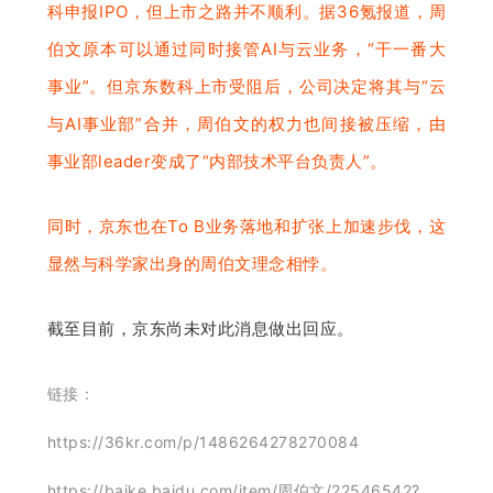
科申报IPO，但上市之路并不顺利。据36氪报道，周
伯文原本可以通过同时接管AI与云业务，“干一番大
事业”。但京东数科上市受阻后，公司决定将其与“云
与AI事业部”合并，周伯文的权力也间接被压缩，由
事业部leader变成了“内部技术平台负责人”。
同时，京东也在To B业务落地和扩张上加速步伐，这
显然与科学家出身的周伯文理念相悖。
截至目前，京东尚未对此消息做出回应。
链接：
https://36kr.com/p/1486264278270084
https://baike.baidu.com/item/周伯文/22546542?