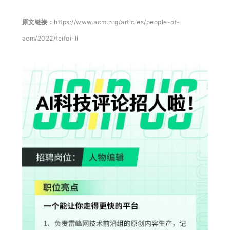
原文链接：
h
ttps://www.acm.org/articles/people-of-
acm/2022/feifei-li