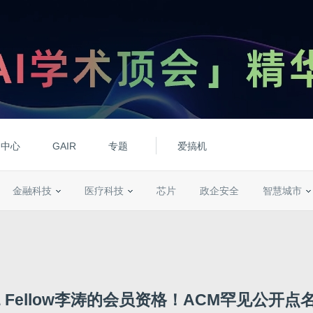
动中心
GAIR
专题
爱搞机
金融科技
医疗科技
芯片
政企安全
智慧城市
E Fellow李涛的会员资格！ACM罕见公开