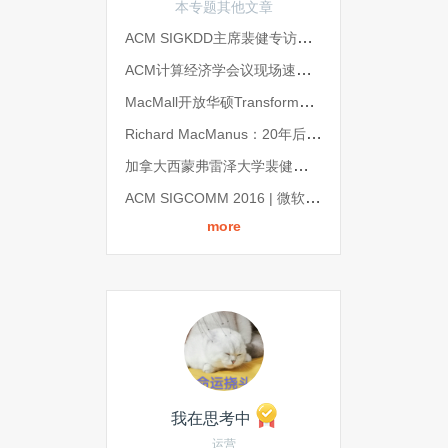
本专题其他文章
ACM SIGKDD主席裴健专访：华人学者在数据挖掘领域的成就有目共睹
ACM计算经济学会议现场速报：偏理论的学术会议，如今开始拥抱应用问题
MacMall开放华硕Transformer Book预售
Richard MacManus：20年后，网站将不复存在？
加拿大西蒙弗雷泽大学裴健教授当选ACM SIGKDD新一届主席
ACM SIGCOMM 2016 | 微软论文（一）
more
我在思考中
运营