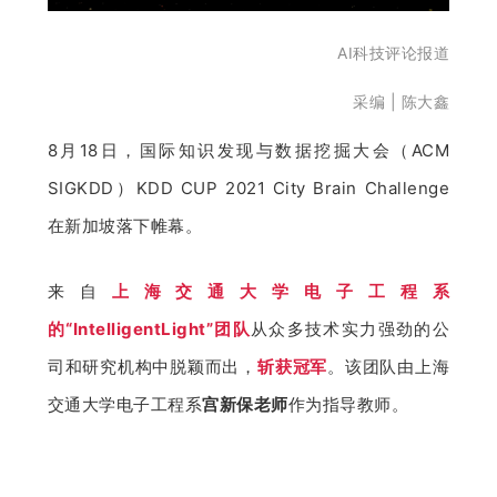
开
AI科技评论报道
课
采编 | 陈大鑫
活
8月18日，国际知识发现与数据挖掘大会（ACM 
SIGKDD）KDD CUP 2021 City Brain Challenge
动
在新加坡落下帷幕。
中
来自
上海交通大学电子工程系
的“IntelligentLight”团队
从众多技术实力强劲的公
心
司和研究机构中脱颖而出，
斩获冠军
。该团队由上海
GAIR
交通大学电子工程系
宫新保老师
作为指导教师。
专