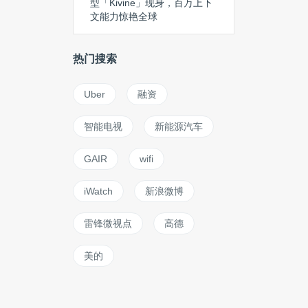
型「Kivine」现身，百万上下
文能力惊艳全球
热门搜索
Uber
融资
智能电视
新能源汽车
GAIR
wifi
iWatch
新浪微博
雷锋微视点
高德
美的