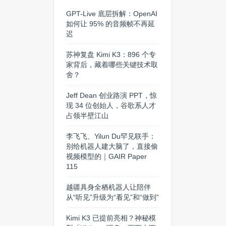
GPT-Live 底层拆解：OpenAI
如何让 95% 的音频帧不再延
迟
苏神复盘 Kimi K3：896 个专
家背后，藏着哪些关键技术取
舍？
Jeff Dean 创业路演 PPT，惊
现 34 位创始人，谷歌系人才
占领半壁江山
李飞飞、Yilun Du罕见联手：
别给机器人建大脑了，直接偷
视频模型的｜GAIR Paper
115
越疆具身全栖机器人让陪伴
从“听见”升级为“看见”和“做到”
Kimi K3 已提前亮相？神秘模