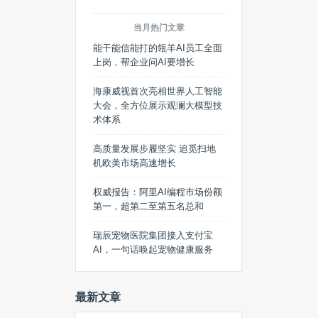
当月热门文章
能干能信能打的瓴羊AI员工全面
上岗，帮企业问AI要增长
海康威视首次亮相世界人工智能
大会，全方位展示观澜大模型技
术体系
高质量发展步履坚实 追觅扫地
机欧美市场高速增长
权威报告：阿里AI编程市场份额
第一，超第二至第五名总和
瑞辰宠物医院集团接入支付宝
AI，一句话唤起宠物健康服务
最新文章