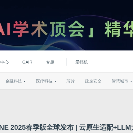
动中心
GAIR
专题
爱搞机
金融科技
医疗科技
芯片
政企安全
智慧城市
 ONE 2025春季版全球发布 | 云原生适配+L