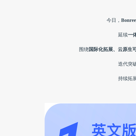
今日，
Bonr
延续
一
围绕
国际化拓展、云原生可
迭代突
持续拓