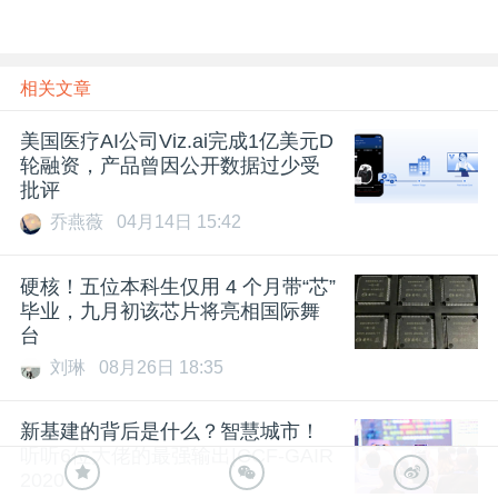
相关文章
美国医疗AI公司Viz.ai完成1亿美元D
轮融资，产品曾因公开数据过少受
批评
乔燕薇
04月14日 15:42
硬核！五位本科生仅用 4 个月带“芯”
毕业，九月初该芯片将亮相国际舞
台
刘琳
08月26日 18:35
新基建的背后是什么？智慧城市！
听听6位大佬的最强输出|CCF-GAIR
2020