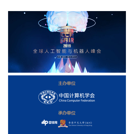
题
爱
搞
机