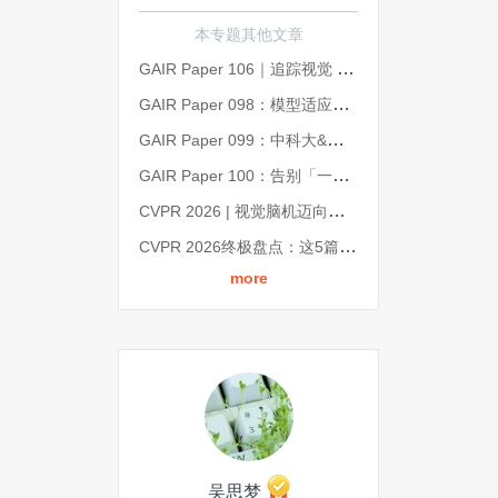
本专题其他文章
GAIR Paper 106｜追踪视觉 Token 的演化轨迹，实现无损压缩与 60% 推理加速｜CVPR 2026
GAIR Paper 098：模型适应性研究盘点：从保留旧知识，到适应真实世界 | CVPR 2026
GAIR Paper 099：中科大&智象未来：强模型打底、轻模型精修，重塑视频超分体验丨CVPR 2026
GAIR Paper 100：告别「一属性一训练」，美图&北交大提出统一属性编辑框架 All-in-One Slider | CVPR 202
CVPR 2026 | 视觉脑机迈向双向交互！神经流模型 NeuroFlow 打通视觉与神经的双向通道
CVPR 2026终极盘点：这5篇论文、1个演讲、3个展台，藏着计算机视觉下一个十年的答案
more
吴思梦