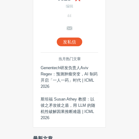
编辑
发私信
当月热门文章
Genentech研发负责人Aviv
Regev：预测肿瘤突变，AI 制药
开启「一人一药」时代 | ICML
2026
斯坦福 Susan Athey 教授：以
彼之矛攻彼之盾，用 LLM 的随
机性破解因果推断难题 | ICML
2026
最新文章