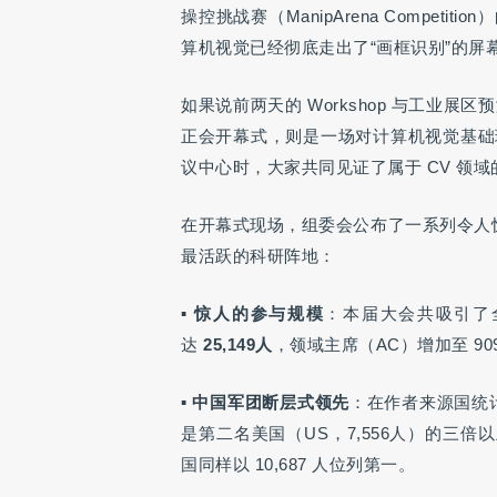
操控挑战赛（ManipArena Compe
算机视觉已经彻底走出了“画框识别”的
如果说前两天的 Workshop 与工业展区预
正会开幕式，则是一场对计算机视觉基础
议中心时，大家共同见证了属于 CV 领
在开幕式现场，组委会公布了一系列令人惊叹
最活跃的科研阵地：
▪
惊人的参与规模
：本届大会共吸引了
达
25,149人
，领域主席（AC）增加至 90
▪
中国军团断层式领先
：在作者来源国统
是第二名美国（US，7,556人）的三倍
国同样以 10,687 人位列第一。