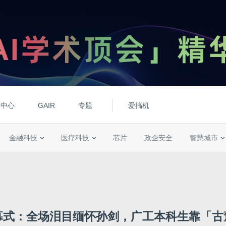
动中心
GAIR
专题
爱搞机
金融科技
医疗科技
芯片
政企安全
智慧城市
开幕式：全场泪目缅怀孙剑，广工本科生靠「