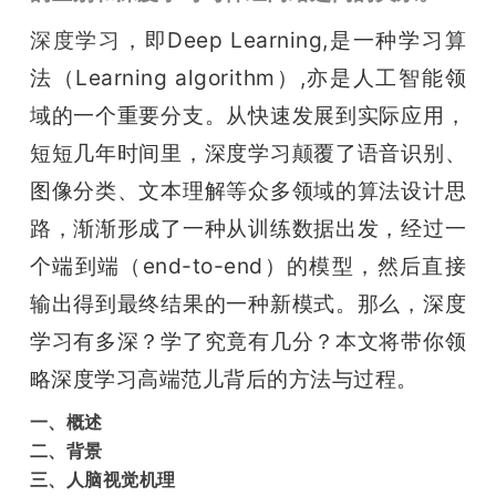
开
深度学习
，
即Deep Learning,是一种学习算
课
法（Learning algorithm）,亦是人工智能领
域的一个重要分支。从快速发展到实际应用，
活
短短几年时间里，深度学习颠覆了语音识别、
图像分类、文本理解等众多领域的算法设计思
动
路，渐渐形成了一种从训练数据出发，经过一
个端到端（end-to-end）的模型，然后直接
中
输出得到最终结果的一种新模式。那么，深度
心
学习有多深？学了究竟有几分？本文将带你领
略深度学习高端范儿背后的方法与过程。
GAIR
一、概述
二、背景
专
三、人脑视觉机理