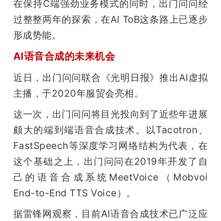
在保持C端强劲业务模式的同时，出门问问经
题
过整整两年的探索，在AI ToB这条路上已逐步
形成势能。
爱
AI语音合成的未来机会
近日，出门问问联合《光明日报》推出AI虚拟
搞
主播，于2020年服贸会亮相。
机
这一次，出门问问将目光投向到了近些年进展
颇大的端到端语音合成技术。以Tacotron、
FastSpeech等深度学习网络结构为代表，在
这个基础之上，出门问问在2019年开发了自
己的语音合成系统MeetVoice（Mobvoi 
End-to-End TTS Voice）。
据雷锋网观察，目前AI语音合成技术已广泛应