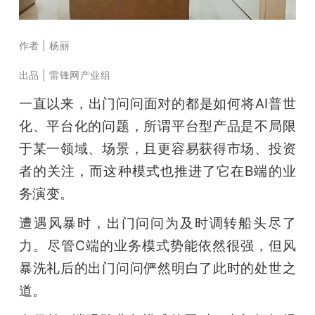
开
课
作者 | 杨丽
出品 | 雷锋网产业组
活
一直以来，出门问问面对的都是如何将AI普世
化、平台化的问题，所谓平台型产品是不局限
动
于某一领域、场景，且更容易获得市场、投资
者的关注，而这种模式也推进了它在B端的业
中
务演变。
心
遭遇风暴时，出门问问为及时调转船头尽了
力。尽管C端的业务模式势能依然很强，但风
GAIR
暴洗礼后的出门问问俨然明白了此时的处世之
道。
专