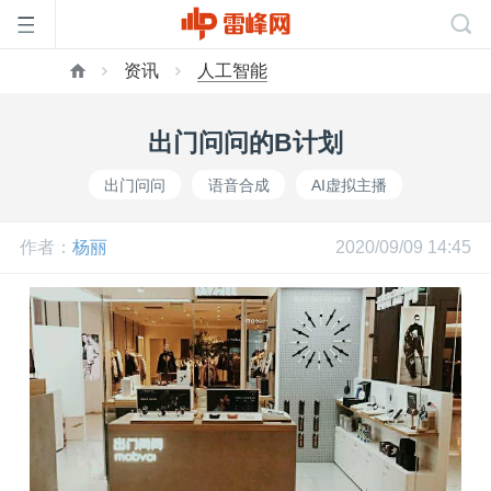
资讯
人工智能
首
出门问问的B计划
页
出门问问
语音合成
AI虚拟主播
雷
作者：
杨丽
2020/09/09 14:45
峰
网
公