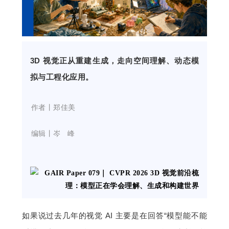
开
课
3D 视觉正从重建生成，走向空间理解、动态模
活
拟与工程化应用。
动
    作者丨郑佳美
中
    编辑丨岑   峰
心
GAIR
专
如果说过去几年的视觉 AI 主要是在回答“模型能不能