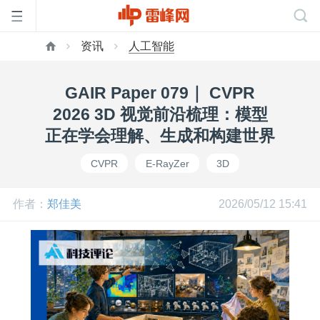
资讯
人工智能
首
GAIR Paper 079｜ CVPR
页
2026 3D 视觉前沿梳理：模型
正在学会理解、生成和构建世界
雷
CVPR
E-RayZer
3D
峰
作者：
郑佳美
2026/05/12 15:41
网
公