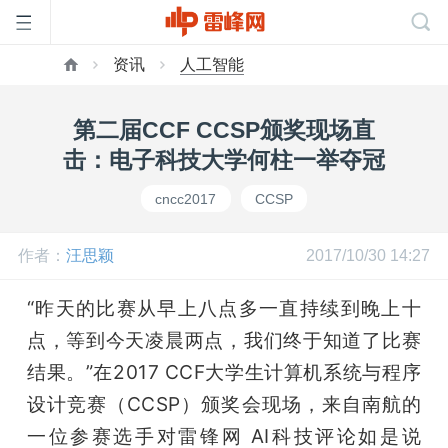
资讯
人工智能
首
第二届CCF CCSP颁奖现场直
页
击：电子科技大学何柱一举夺冠
cncc2017
CCSP
雷
作者：
汪思颖
2017/10/30 14:27
峰
“昨天的比赛从早上八点多一直持续到晚上十
网
点，等到今天凌晨两点，我们终于知道了比赛
结果。”在2017 CCF大学生计算机系统与程序
公
设计竞赛（CCSP）颁奖会现场，来自南航的
一位参赛选手对雷锋网 AI科技评论如是说