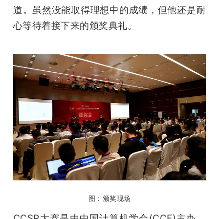
开
道。虽然没能取得理想中的成绩，但他还是耐
心等待着接下来的颁奖典礼。
课
活
动
中
心
GAIR
图：颁奖现场
专
CCSP大赛是由中国计算机学会(CCF)主办，