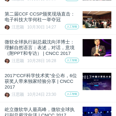
开
第二届CCF CCSP颁奖现场直击：
课
电子科技大学何柱一举夺冠
汪思颖
10月30日 14:27
人工智能
活
微软全球执行副总裁沈向洋博士：
动
理解自然语言：表述，对话，意境
（附PPT和专访） | CNCC 2017
汪思颖
10月28日 16:28
人工智能
中
2017“CCF科学技术奖”全公布，6位
心
获奖人带来独家经验分享 | CNCC
2017
GAIR
汪思颖
10月24日 23:30
人工智能
屹立微软华人最高峰，微软全球执
专
行副总裁沈向洋 | CNCC 2017