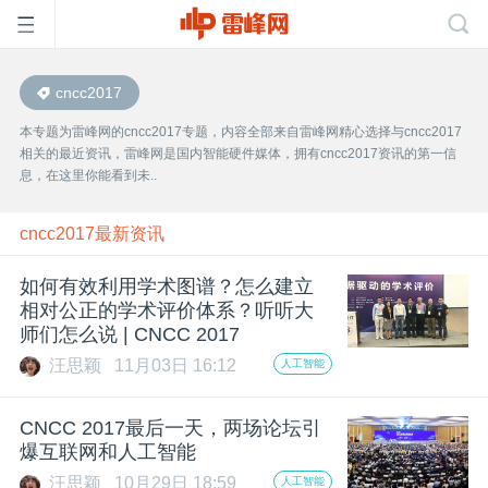
cncc2017
首
本专题为雷峰网的cncc2017专题，内容全部来自雷峰网精心选择与cncc2017
相关的最近资讯，雷峰网是国内智能硬件媒体，拥有cncc2017资讯的第一信
页
息，在这里你能看到未..
雷
cncc2017最新资讯
如何有效利用学术图谱？怎么建立
峰
相对公正的学术评价体系？听听大
师们怎么说 | CNCC 2017
网
汪思颖
11月03日 16:12
人工智能
公
CNCC 2017最后一天，两场论坛引
爆互联网和人工智能
汪思颖
10月29日 18:59
人工智能