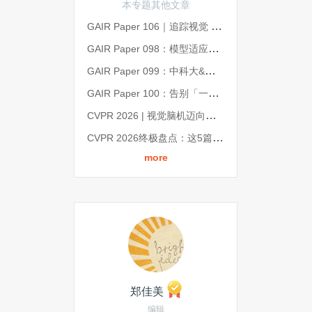
本专题其他文章
GAIR Paper 106｜追踪视觉 Token 的演化轨迹，实现无损压缩与 60% 推理加速｜CVPR 2026
GAIR Paper 098：模型适应性研究盘点：从保留旧知识，到适应真实世界 | CVPR 2026
GAIR Paper 099：中科大&智象未来：强模型打底、轻模型精修，重塑视频超分体验丨CVPR 2026
GAIR Paper 100：告别「一属性一训练」，美图&北交大提出统一属性编辑框架 All-in-One Slider | CVPR 202
CVPR 2026 | 视觉脑机迈向双向交互！神经流模型 NeuroFlow 打通视觉与神经的双向通道
CVPR 2026终极盘点：这5篇论文、1个演讲、3个展台，藏着计算机视觉下一个十年的答案
more
郑佳美
编辑