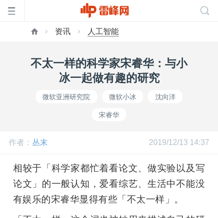
资讯
人工智能
首
不太一样的科学家宋睿华：与小
页
冰一起做有趣的研究
微软亚洲研究院
微软小冰
沈向洋
雷
宋睿华
峰
作者：
丛末
2019/12/13 14:37
网
相较于「科学家都忙着看论文、做实验以及写
论文」的一般认知，爱看综艺、生活中不能没
公
有娱乐的宋睿华显得有些「不太一样」。