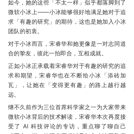
如今，她的这些「不太一样」似乎都落脚到了
题
微软小冰上——小冰能够很好地满足她对于追
求「有趣的研究」的期待，这也是她加入小冰
爱
团队的初衷。
对于小冰而言，宋睿华和她更像是一对志同道
搞
合的挚友，彼此一拍即合，互相成就。
机
正如小冰正承载着宋睿华对于有趣的研究的追
求和期望，宋睿华也在不断给小冰「添砖加
瓦」，让她在「变得更有趣」的路上越行越
远。
继不久前作为三位首席科学家之一为大家带来
微软小冰背后的技术解读，宋睿华本次再度接
受了 AI 科技评论的专访，重点聊了聊自己