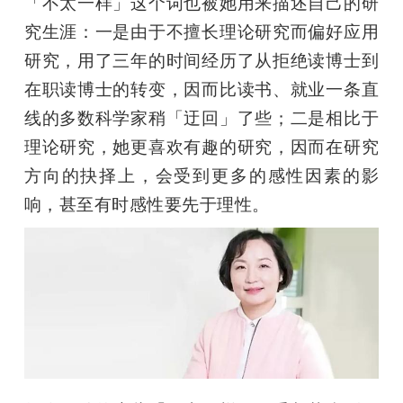
「不太一样」这个词也被她用来描述自己的研
开
究生涯：一是由于不擅长理论研究而偏好应用
课
研究，用了三年的时间经历了从拒绝读博士到
在职读博士的转变，因而比读书、就业一条直
活
线的多数科学家稍「迂回」了些；二是相比于
理论研究，她更喜欢有趣的研究，因而在研究
动
方向的抉择上，会受到更多的感性因素的影
响，甚至有时感性要先于理性。
中
心
GAIR
专