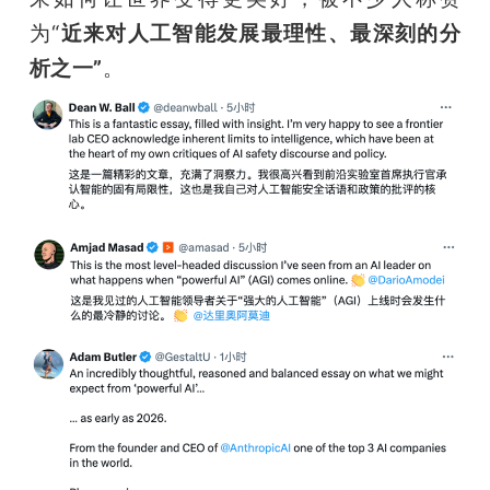
开
为“
近来对人工智能发展最理性、最深刻的分
析之一”
。
课
活
动
中
心
GAIR
专