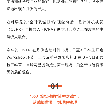
开
学者和硬科技企业的高管，此刻都正拖着行李箱，马不停
蹄地出现在丹佛的街头。
课
这种罕见的“全球双城赶场”现象背后，是计算机视觉
（CVPR）与机器人（ICRA）两大顶会赛道正在发生的史
活
诗级大融合。
动
今年的 CVPR 在丹佛当地时间 6月3日至4日率先开启 
Workshop 环节，正会及重磅颁奖典礼则在 6月5日正式
中
拉开帷幕，雷峰网已提前抵达第一现场，为您带来这份滚
烫的展前观察。
心
01
GAIR
1.6万篇投稿的“诸神之战”：
从感知世界，到理解物理
专