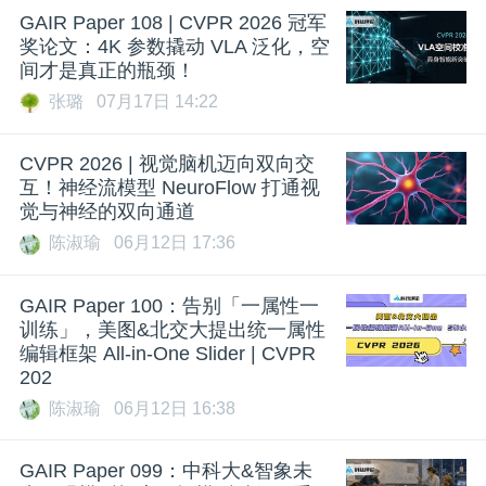
GAIR Paper 108 | CVPR 2026 冠军
奖论文：4K 参数撬动 VLA 泛化，空
间才是真正的瓶颈！
张璐
07月17日 14:22
CVPR 2026 | 视觉脑机迈向双向交
互！神经流模型 NeuroFlow 打通视
觉与神经的双向通道
陈淑瑜
06月12日 17:36
GAIR Paper 100：告别「一属性一
训练」，美图&北交大提出统一属性
编辑框架 All-in-One Slider | CVPR
202
陈淑瑜
06月12日 16:38
GAIR Paper 099：中科大&智象未