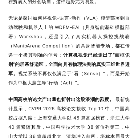
在挤满人的分会场里，这种趋势尤为明显。
无论是探讨如何将视觉-语言-动作（VLA）模型部署到自
动驾驶和机器人上的 WDFM-EAI（具身智能基础模型部
署）Workshop，还是引入了真实机器人操控挑战赛
（ManipArena Competition）的具身智能专场，都在传
递一个极其明确的信号：
计算机视觉已经走出了“画框识
别”的屏幕舒适区，全面向具有物理法则的真实三维世界进
军。
视觉系统不再仅仅满足于“看（Sense）”，而是开始
作为中枢大脑主导“行动（Act）”。
中国高校的论文产出量也折射出这股浪潮的烈度。 
最新统
计显示，CVPR 2026 高校论文接收 Top 10 中，中国高
校占据八席：上海交通大学以 46 篇高居榜首，浙江大学 
40 篇紧随其后，中国科学技术大学 38 篇位列第三，中
山大学以 36 篇超越北大、清华冲入前四，堪称本届最大