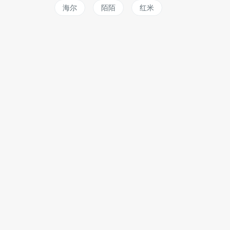
海尔
陌陌
红米