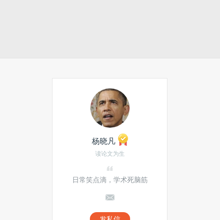
杨晓凡
读论文为生
日常笑点滴，学术死脑筋
发私信