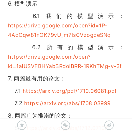
6. 模型演示
    6.1 我们的模型演示：
https://drive.google.com/open?id=1P-
4AdCqw81nOK79vU_m7IsCVzogdeSNq
    6.2 所有的模型演示：
https://drive.google.com/open?
id=1aIUSVFBHYabBRdolBRR-1RKhTMg-v-3f
7. 两篇最有用的论文：
    7.1 
https://arxiv.org/pdf/1710.06081.pdf
    7.2 
https://arxiv.org/abs/1708.03999
8. 两篇广为推崇的论文：
    8.1 
https://arxiv.org/abs/1712.07107