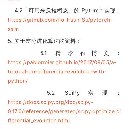
    4.2「可用来反推概念」的 Pytorch 实现：
https://github.com/Po-Hsun-Su/pytorch-
ssim
5. 关于差分进化算法的资料：
    5.1 精彩的博文：
https://pablormier.github.io/2017/09/05/a-
tutorial-on-differential-evolution-with-
python/
    5.2 SciPy实现：
https://docs.scipy.org/doc/scipy-
0.17.0/reference/generated/scipy.optimize.di
fferential_evolution.html