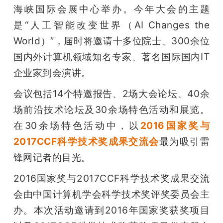
开
海峡国际会展中心举办。今年大会的主题
是“人工智能改变世界（AI Changes the 
课
World）”，届时将邀请十多位院士、300余位
国内外计算机领域知名专家、著名国际国内IT
活
企业家到会演讲。
动
会议包括14个特邀报告、2场大会论坛、40余
场前沿技术论坛及30余场特色活动和展览。
中
在30余场特色活动中，以
2016国家奖与
2017CCF科学技术奖成果交流会
最为吸引雷
心
锋网记者的目光。
2016国家奖与2017CCF科学技术奖成果交流
GAIR
会由中国计算机学会科学技术奖评奖委员会主
办。本次活动邀请到2016年国家奖获奖项目
专