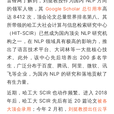
雷锋网了解到，刘挺教授作为国内 NLP 方向
的领军人物，其 
高
Google Scholar 总引用率
题
达 8412 次，顶会论文总量世界排名第八。其
爱
所带领的哈工大社会计算与信息检索研究中心
（HIT-SCIR）已然成为国内顶尖 NLP 研究机
搞
构之一，在 NLP 领域具有极高的影响力，推
出了语言技术平台、大词林等一大批核心技
机
术。此外，该中心先后培养出 200 多名学
生，广泛分布于百度、腾讯、阿里、微软、讯
飞等企业，为国内 NLP 的研究和落地贡献了
有生力量。
近期，哈工大 SCIR 也动作频繁。进入 2018 
年后，哈工大 SCIR 先后有近 20 篇论文
被各
；今年 2 月初，
大顶会录用
刘挺教授出任云孚