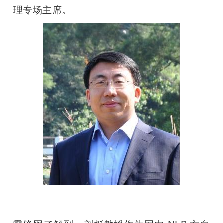
开
理专场主席。
课
活
动
中
心
GAIR
专