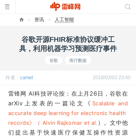
资讯
人工智能
首
谷歌开源FHIR标准协议缓冲工
页
具，利用机器学习预测医疗事件
谷歌
医疗数据
雷
作者：
camel
2018/03/03 23:40
峰
雷锋网 AI科技评论按：在上月26日，谷歌在
网
arXiv上发表的一篇论文《
Scalable and 
accurate deep learning for electronic health

公
）。文中他
records》（ Alvin Rajkomar et al.
们提出基于快速医疗保健互操作性资源