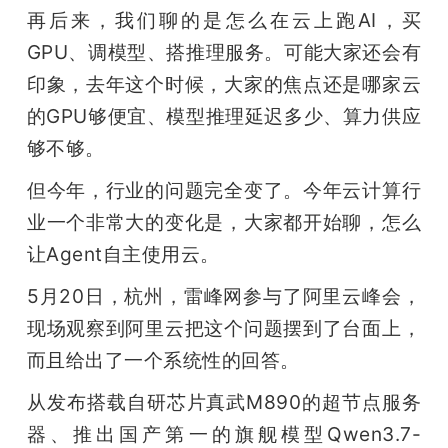
开
再后来，我们聊的是怎么在云上跑AI，买
GPU、调模型、搭推理服务。可能大家还会有
课
印象，去年这个时候，大家的焦点还是哪家云
的GPU够便宜、模型推理延迟多少、算力供应
活
够不够。
动
但今年，行业的问题完全变了。今年云计算行
业一个非常大的变化是，大家都开始聊，怎么
中
让Agent自主使用云。
5月20日，杭州，雷峰网参与了阿里云峰会，
心
现场观察到阿里云把这个问题摆到了台面上，
而且给出了一个系统性的回答。
GAIR
从发布搭载自研芯片真武M890的超节点服务
专
器、推出国产第一的旗舰模型Qwen3.7-