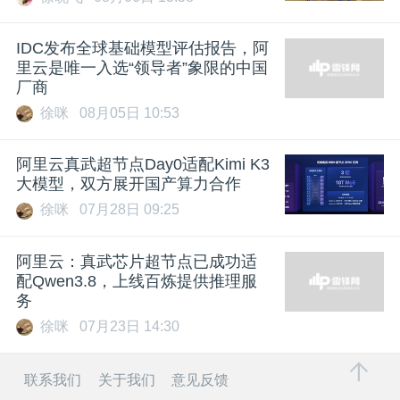
IDC发布全球基础模型评估报告，阿
里云是唯一入选“领导者”象限的中国
厂商
徐咪
08月05日 10:53
阿里云真武超节点Day0适配Kimi K3
大模型，双方展开国产算力合作
徐咪
07月28日 09:25
阿里云：真武芯片超节点已成功适
配Qwen3.8，上线百炼提供推理服
务
徐咪
07月23日 14:30
联系我们
关于我们
意见反馈