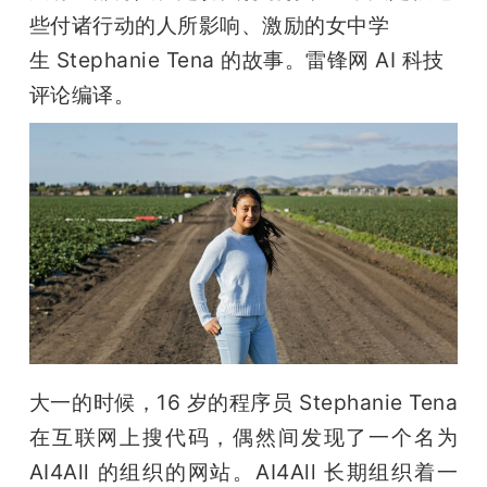
开
些付诸行动的人所影响、激励的女中学
生 Stephanie Tena 的故事。雷锋网 AI 科技
课
评论编译。
活
动
中
心
GAIR
大一的时候，16 岁的程序员 Stephanie Tena 
在互联网上搜代码，偶然间发现了一个名为 
专
AI4All 的组织的网站。AI4All 长期组织着一