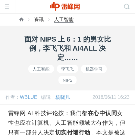
资讯
人工智能
首
面对 NIPS 上 6：1 的男女比
页
例，李飞飞和 AI4ALL 决
定……
雷
人工智能
李飞飞
机器学习
NIPS
峰
作者：
WBLUE
编辑：
杨晓凡
2018/06/11 16:23
网
雷锋网 AI 科技评论按：我们都
在心中认同
女
公
性也应在计算机、人工智能领域大有作为，但
只有一部分人决定
切实付诸行动
。本文是被这