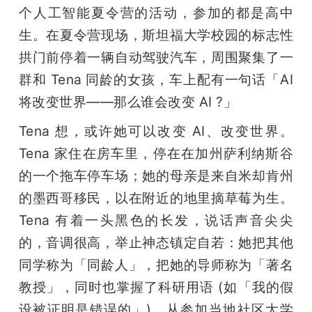
个人工智能夏令营的活动，参加的都是高中
题
生。在夏令营现场，斯坦福大学校园的标志性
拱门前停着一辆自动驾驶汽车，周围聚集了一
爱
群和 Tena 同龄的女孩，车上配有一句话「AI 
将改变世界——那么谁会改变 AI ?」
搞
Tena 想，或许她可以改变 AI、改变世界。
机
Tena 家住在房车里，停在在加州萨利纳斯谷
的一个拖车停车场；她的母亲是来自米却肯州
的墨西哥移民，以在附近的地里摘草莓为生。
Tena 有着一头黑色的长发，说话声音尖尖
的，音调很高，举止神态镇定自若：她把其他
同学称为「同龄人」，把她的导师称为「著名
教授」，同时也掌握了科研用语 (如「我的假
设被证明是错误的」)。从参加当地社区大学