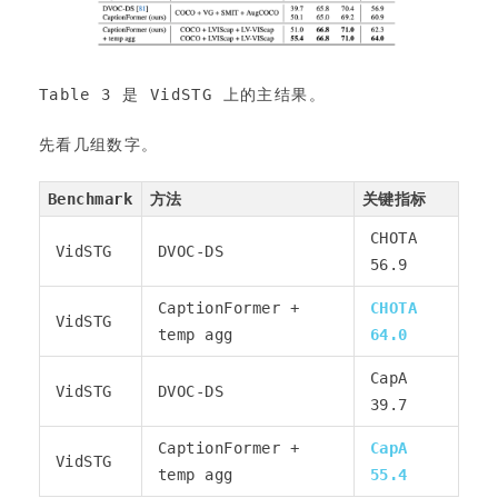
Table 3 是 VidSTG 上的主结果。
先看几组数字。
Benchmark
方法
关键指标
CHOTA
VidSTG
DVOC-DS
56.9
CaptionFormer +
CHOTA
VidSTG
temp agg
64.0
CapA
VidSTG
DVOC-DS
39.7
CaptionFormer +
CapA
VidSTG
temp agg
55.4