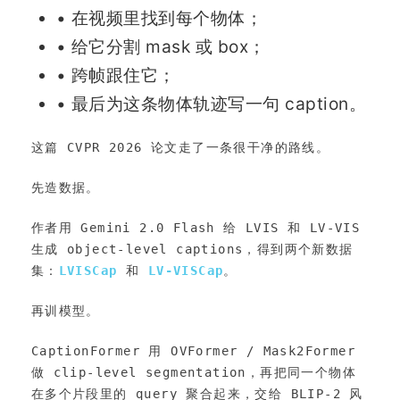
• 在视频里找到每个物体；
题
• 给它分割 mask 或 box；
• 跨帧跟住它；
爱
• 最后为这条物体轨迹写一句 caption。
搞
这篇 CVPR 2026 论文走了一条很干净的路线。
先造数据。
机
作者用 Gemini 2.0 Flash 给 LVIS 和 LV-VIS 
生成 object-level captions，得到两个新数据
集：
LVISCap
 和 
LV-VISCap
。
再训模型。
CaptionFormer 用 OVFormer / Mask2Former 
做 clip-level segmentation，再把同一个物体
在多个片段里的 query 聚合起来，交给 BLIP-2 风